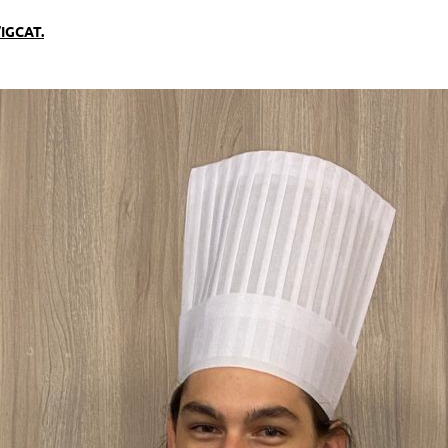
’IGCAT
.