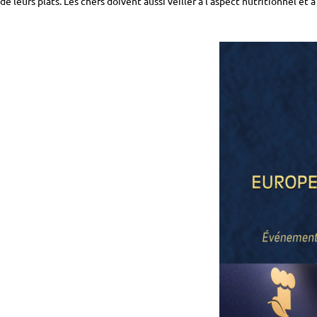
de leurs plats. Les chefs doivent aussi veiller à l’aspect nutritionnel et à