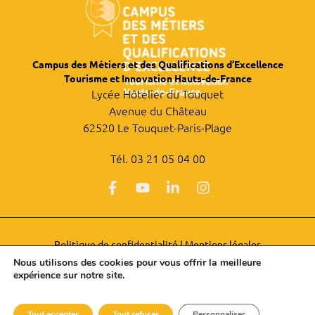
Campus des Métiers et des Qualifications d’Excellence
Tourisme et Innovation Hauts-de-France
Lycée Hôtelier du Touquet
Avenue du Château
62520 Le Touquet-Paris-Plage
Tél. 03 21 05 04 00
Politique de confidentialité
|
Mentions légales
Nous utilisons des cookies pour vous offrir la meilleure
expérience sur notre site.
© Copyright 2026 – Campus Tourisme Innovation des Hauts-de-
France | Site Internet réalisé avec ♡ par
LE DUO
Tout accepter
Tout refuser
Personnaliser