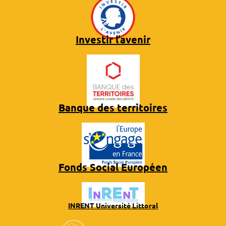
Investir l’avenir
Banque des territoires
Fonds Social Européen
INRENT Université Littoral