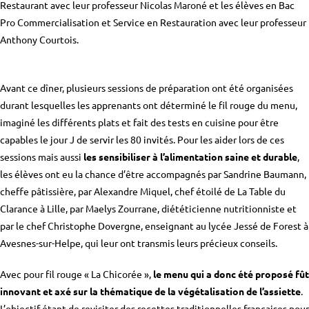
Restaurant avec leur professeur Nicolas Maroné et les élèves en Bac
Pro Commercialisation et Service en Restauration avec leur professeur
Anthony Courtois.
Avant ce dîner, plusieurs sessions de préparation ont été organisées
durant lesquelles les apprenants ont déterminé le fil rouge du menu,
imaginé les différents plats et fait des tests en cuisine pour être
capables le jour J de servir les 80 invités. Pour les aider lors de ces
sessions mais aussi
les sensibiliser à l’alimentation saine et durable
,
les élèves ont eu la chance d’être accompagnés par Sandrine Baumann,
cheffe pâtissière, par Alexandre Miquel, chef étoilé de La Table du
Clarance à Lille, par
Maelys Zourrane
, diététicienne nutritionniste
et
par le chef Christophe Dovergne, enseignant au lycée Jessé de Forest à
Avesnes-sur-Helpe, qui leur ont transmis leurs précieux conseils.
Avec pour fil rouge « La Chicorée »,
le menu qui a donc été proposé fût
innovant et axé sur la thématique de la végétalisation de l’assiette
.
L’objectif étant de revisiter des recettes traditionnelles françaises pour