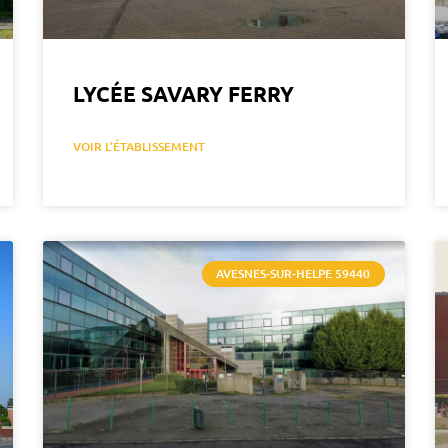
LYCÉE SAVARY FERRY
VOIR L'ÉTABLISSEMENT
AVESNES-SUR-HELPE 59440