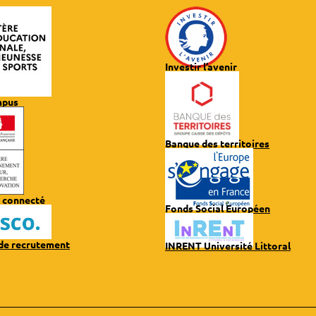
Investir l’avenir
mpus
Banque des territoires
 connecté
Fonds Social Européen
 de recrutement
INRENT Université Littoral